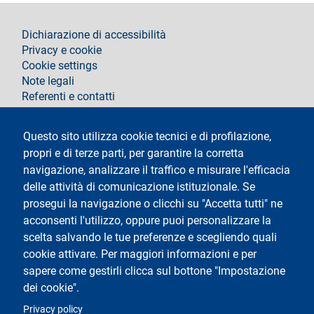
footer
Dichiarazione di accessibilità
Privacy e cookie
Cookie settings
Note legali
Referenti e contatti
Segui La Statale su
Questo sito utilizza cookie tecnici e di profilazione,
propri e di terze parti, per garantire la corretta
navigazione, analizzare il traffico e misurare l'efficacia
delle attività di comunicazione istituzionale. Se
prosegui la navigazione o clicchi su "Accetta tutti" ne
acconsenti l'utilizzo, oppure puoi personalizzare la
Testo
Università degli Studi di Milano
scelta salvando le tue preferenze e scegliendo quali
Via Festa del Perdono 7 - 20122 Milano
cookie attivare. Per maggiori informazioni e per
Tel.
+39 02 5032 5032
Posta elettronica certificata
sapere come gestirli clicca sul bottone "Impostazione
dei cookie".
Logo
Privacy policy