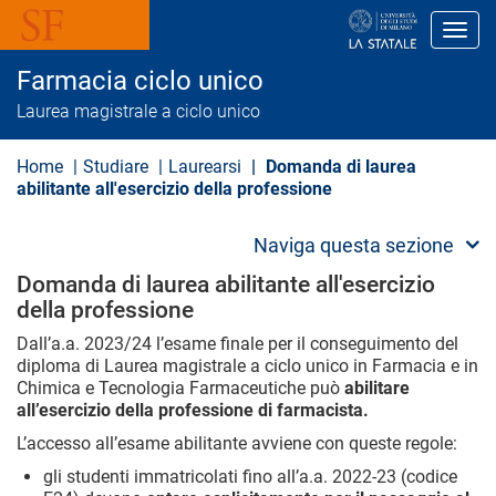
S
a
Toggl
l
t
Farmacia ciclo unico
a
a
Laurea magistrale a ciclo unico
l
c
o
Home
Studiare
Laurearsi
Domanda di laurea
n
abilitante all'esercizio della professione
t
e
n
Naviga questa sezione
u
t
Domanda di laurea abilitante all'esercizio
o
della professione
p
r
Dall’a.a. 2023/24 l’esame finale per il conseguimento del
i
diploma di Laurea magistrale a ciclo unico in Farmacia e in
n
c
Chimica e Tecnologia Farmaceutiche può
abilitare
i
all’esercizio della professione di farmacista.
p
a
L’accesso all’esame abilitante avviene con queste regole:
l
gli studenti immatricolati fino all’a.a. 2022-23 (codice
e