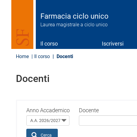
S
a
l
Farmacia ciclo unico
t
Laurea magistrale a ciclo unico
a
a
l
c
Il corso
Iscriversi
o
n
Home
Il corso
Docenti
t
e
n
Docenti
u
t
o
p
r
i
Anno Accademico
Docente
n
c
i
p
Cerca
a